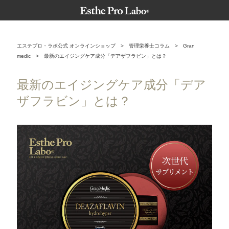
エステプロ・ラボ公式 オンラインショップ
>
管理栄養士コラム
>
Gran
medic
>
最新のエイジングケア成分「デアザフラビン」とは？
最新のエイジングケア成分「デア
ザフラビン」とは？