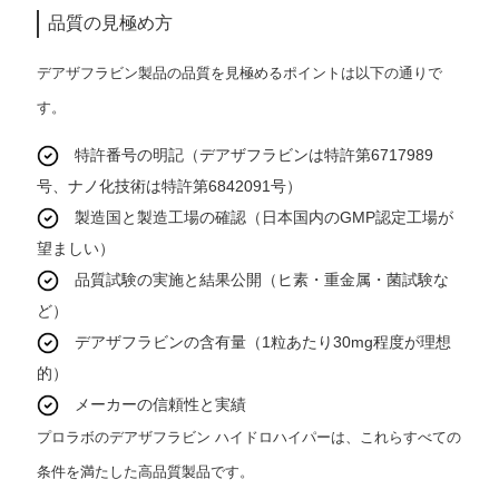
品質の見極め方
デアザフラビン製品の品質を見極めるポイントは以下の通りで
す。
特許番号の明記（デアザフラビンは特許第6717989
号、ナノ化技術は特許第6842091号）
製造国と製造工場の確認（日本国内のGMP認定工場が
望ましい）
品質試験の実施と結果公開（ヒ素・重金属・菌試験な
ど）
デアザフラビンの含有量（1粒あたり30mg程度が理想
的）
メーカーの信頼性と実績
プロラボのデアザフラビン ハイドロハイパーは、これらすべての
条件を満たした高品質製品です。