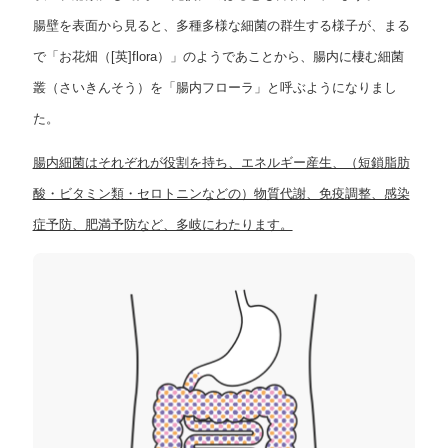
腸壁を表面から見ると、多種多様な細菌の群生する様子が、まる
で「お花畑（[英]flora）」のようであことから、腸内に棲む細菌
叢（さいきんそう）を「腸内フローラ」と呼ぶようになりまし
た。
腸内細菌はそれぞれが役割を持ち、エネルギー産生、（短鎖脂肪
酸・ビタミン類・セロトニンなどの）物質代謝、免疫調整、感染
症予防、肥満予防など、多岐にわたります。