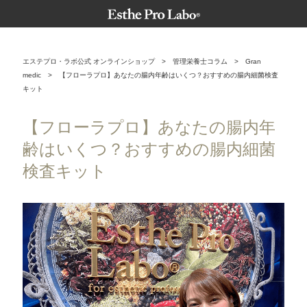
エステプロ・ラボ公式 オンラインショップ
>
管理栄養士コラム
>
Gran
medic
>
【フローラプロ】あなたの腸内年齢はいくつ？おすすめの腸内細菌検査
キット
【フローラプロ】あなたの腸内年
齢はいくつ？おすすめの腸内細菌
検査キット