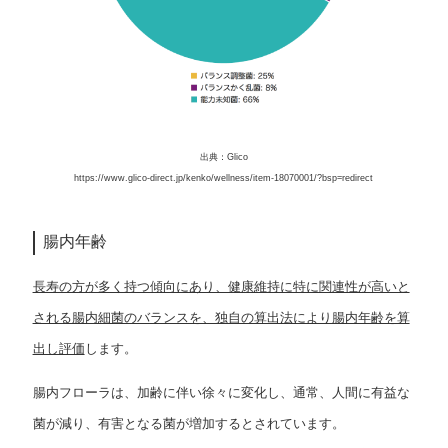
出典：Glico
https://www.glico-direct.jp/kenko/wellness/item-18070001/?bsp=redirect
腸内年齢
長寿の方が多く持つ傾向にあり、健康維持に特に関連性が高いと
される腸内細菌のバランスを、独自の算出法により腸内年齢を算
出し評価
します。
腸内フローラは、加齢に伴い徐々に変化し、通常、人間に有益な
菌が減り、有害となる菌が増加するとされています。