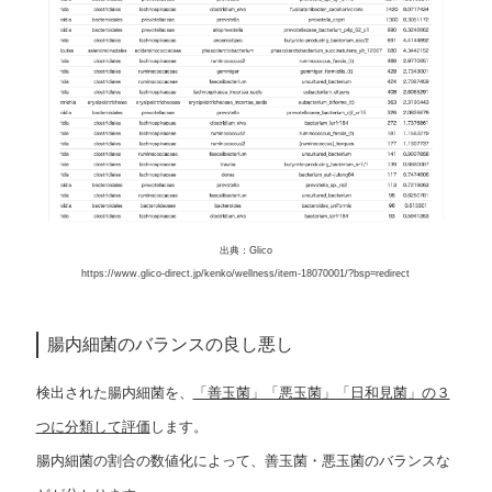
出典：Glico
https://www.glico-direct.jp/kenko/wellness/item-18070001/?bsp=redirect
腸内細菌のバランスの良し悪し
検出された腸内細菌を、
「善玉菌」「悪玉菌」「日和見菌」の３
つに分類して評価
します。
腸内細菌の割合の数値化によって、善玉菌・悪玉菌のバランスな