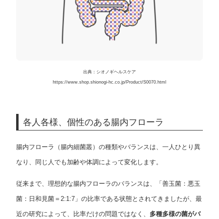
出典：シオノギヘルスケア
https://www.shop.shionogi-hc.co.jp/Product/S0070.html
各人各様、個性のある腸内フローラ
腸内フローラ（腸内細菌叢）の種類やバランスは、一人ひとり異
なり、同じ人でも加齢や体調によって変化します。
従来まで、理想的な腸内フローラのバランスは、「善玉菌：悪玉
菌：日和見菌＝2:1:7」の比率である状態とされてきましたが、最
近の研究によって、比率だけの問題ではなく、
多種多様の菌がバ